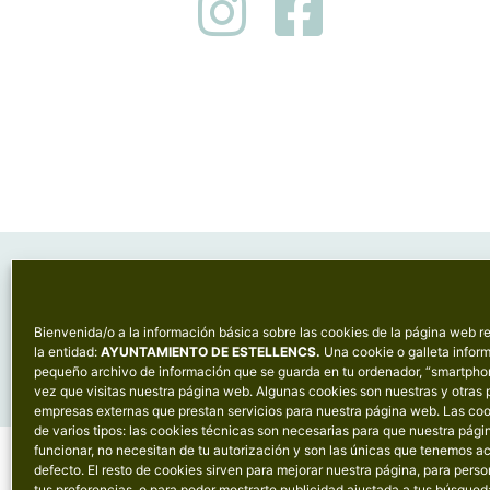
Bienvenida/o a la información básica sobre las cookies de la página web r
la entidad:
AYUNTAMIENTO DE ESTELLENCS.
Una cookie o galleta inform
pequeño archivo de información que se guarda en tu ordenador, “smartpho
vez que visitas nuestra página web. Algunas cookies son nuestras y otras
empresas externas que prestan servicios para nuestra página web. Las co
de varios tipos: las cookies técnicas son necesarias para que nuestra pág
funcionar, no necesitan de tu autorización y son las únicas que tenemos a
defecto.
El resto de cookies sirven para mejorar nuestra página, para perso
tus preferencias, o para poder mostrarte publicidad ajustada a tus búsqued