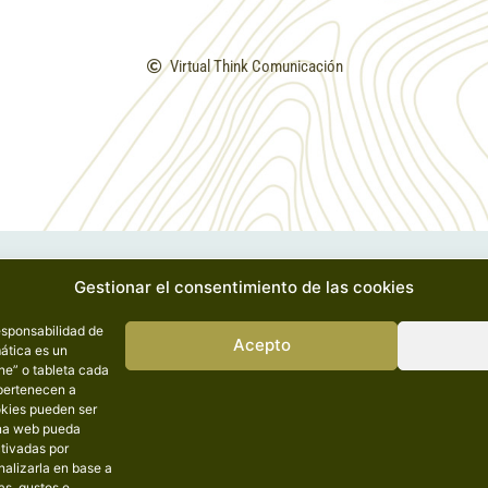
Virtual Think Comunicación
Gestionar el consentimiento de las cookies
esponsabilidad de
Acepto
ática es un
ne” o tableta cada
 pertenecen a
okies pueden ser
ina web pueda
ctivadas por
nalizarla en base a
as, gustos e